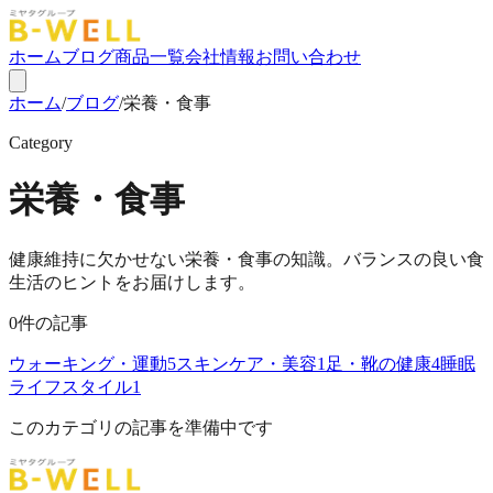
ホーム
ブログ
商品一覧
会社情報
お問い合わせ
ホーム
/
ブログ
/
栄養・食事
Category
栄養・食事
健康維持に欠かせない栄養・食事の知識。バランスの良い食
生活のヒントをお届けします。
0
件の記事
ウォーキング・運動
5
スキンケア・美容
1
足・靴の健康
4
睡眠
ライフスタイル
1
このカテゴリの記事を準備中です